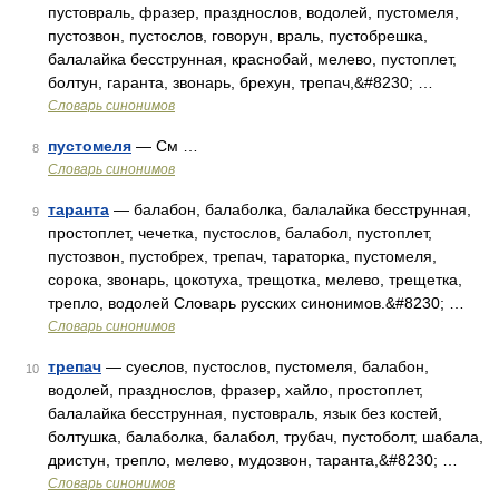
пустовраль, фразер, празднослов, водолей, пустомеля,
пустозвон, пустослов, говорун, враль, пустобрешка,
балалайка бесструнная, краснобай, мелево, пустоплет,
болтун, гаранта, звонарь, брехун, трепач,&#8230; …
Словарь синонимов
пустомеля
— См …
8
Словарь синонимов
таранта
— балабон, балаболка, балалайка бесструнная,
9
простоплет, чечетка, пустослов, балабол, пустоплет,
пустозвон, пустобрех, трепач, тараторка, пустомеля,
сорока, звонарь, цокотуха, трещотка, мелево, трещетка,
трепло, водолей Словарь русских синонимов.&#8230; …
Словарь синонимов
трепач
— суеслов, пустослов, пустомеля, балабон,
10
водолей, празднослов, фразер, хайло, простоплет,
балалайка бесструнная, пустовраль, язык без костей,
болтушка, балаболка, балабол, трубач, пустоболт, шабала,
дристун, трепло, мелево, мудозвон, таранта,&#8230; …
Словарь синонимов