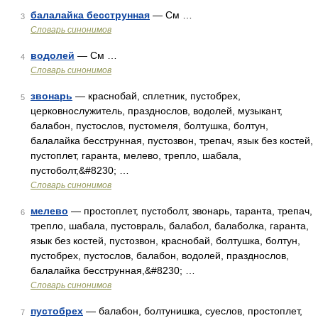
балалайка бесструнная
— См …
3
Словарь синонимов
водолей
— См …
4
Словарь синонимов
звонарь
— краснобай, сплетник, пустобрех,
5
церковнослужитель, празднослов, водолей, музыкант,
балабон, пустослов, пустомеля, болтушка, болтун,
балалайка бесструнная, пустозвон, трепач, язык без костей,
пустоплет, гаранта, мелево, трепло, шабала,
пустоболт,&#8230; …
Словарь синонимов
мелево
— простоплет, пустоболт, звонарь, таранта, трепач,
6
трепло, шабала, пустовраль, балабол, балаболка, гаранта,
язык без костей, пустозвон, краснобай, болтушка, болтун,
пустобрех, пустослов, балабон, водолей, празднослов,
балалайка бесструнная,&#8230; …
Словарь синонимов
пустобрех
— балабон, болтунишка, суеслов, простоплет,
7