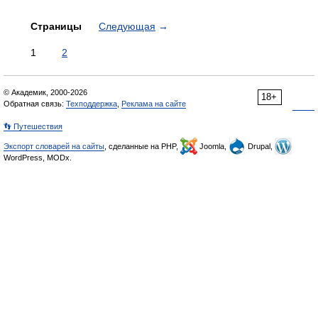
Страницы
Следующая
→
1
2
© Академик, 2000-2026
18+
Обратная связь:
Техподдержка
,
Реклама на сайте
👣 Путешествия
Экспорт словарей на сайты
, сделанные на PHP,
Joomla,
Drupal,
WordPress, MODx.