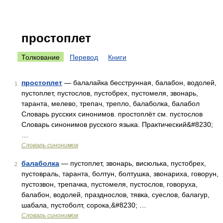
простоплет
Толкование
Перевод
Книги
простоплет
— балалайка бесструнная, балабон, водолей,
1
пустоплет, пустослов, пустобрех, пустомеля, звонарь,
таранта, мелево, трепач, трепло, балаболка, балабол
Словарь русских синонимов. простоплёт см. пустослов
Словарь синонимов русского языка. Практический&#8230;
…
Словарь синонимов
балаболка
— пустоплет, звонарь, висюлька, пустобрех,
2
пустовраль, таранта, болтун, болтушка, звонариха, говорун,
пустозвон, трепачка, пустомеля, пустослов, говоруха,
балабон, водолей, празднослов, тявка, суеслов, балагур,
шабала, пустоболт, сорока,&#8230; …
Словарь синонимов